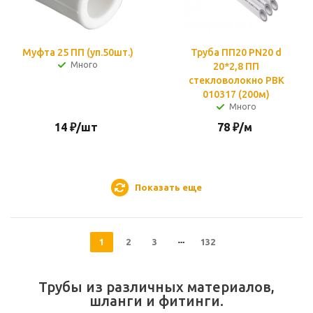
Муфта 25 ПП (уп.50шт.)
Труба ПП20 PN20 d
Много
20*2,8 ПП
стекловолокно РВК
010317 (200м)
Много
14
₽
/шт
78
₽
/м
Показать еще
1
2
3
132
Трубы из различных материалов,
шланги и фитинги.