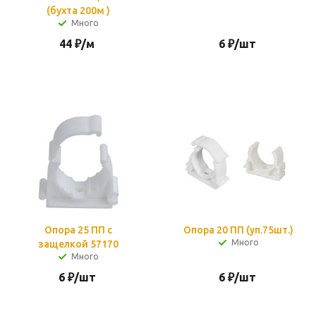
(бухта 200м )
Много
44
₽
/м
6
₽
/шт
Опора 25 ПП с
Опора 20 ПП (уп.75шт.)
Много
защелкой 57170
Много
6
₽
/шт
6
₽
/шт