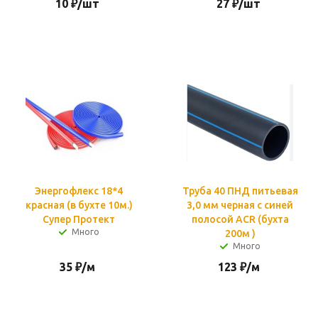
10
₽
/шт
27
₽
/шт
Энергофлекс 18*4
Труба 40 ПНД питьевая
красная (в бухте 10м.)
3,0 мм черная c синей
Супер Протект
полосой ACR (бухта
Много
200м )
Много
35
₽
/м
123
₽
/м