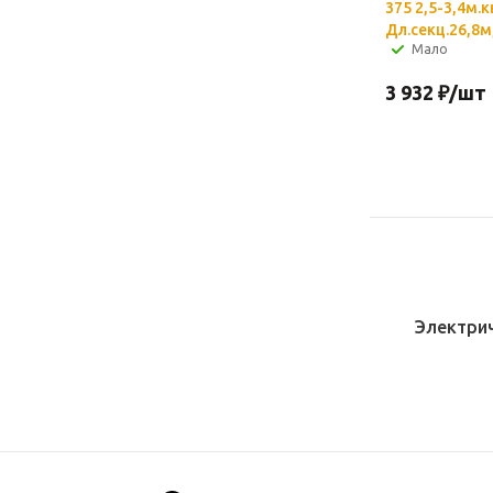
375 2,5-3,4м.к
Дл.секц.26,8м
Мало
3 932
₽
/шт
Электрич