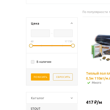
По популярности
Цена
60
17 730
В наличии
Теплый пол п
ПОКАЗАТЬ
СБРОСИТЬ
0,5м 110вт/м.п
Много
Каталог
417
₽
/м
STOUT