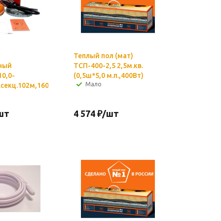
Теплый пол (мат)
ный
ТСП-400-2,5 2,5м.кв.
0,0-
(0,5ш*5,0 м.п.,400Вт)
Мало
.секц.102м,1600Вт
шт
4 574
₽
/шт