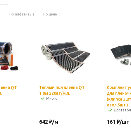
По алфавиту
По цене
ленка QT
Теплый пол пленка QT
Комплект у
.
1,0м 220вт/м.п.
для пленоч
Много
(клипса 2шт
изол.5шт.)
Достато
642
₽
/м
161
₽
/шт