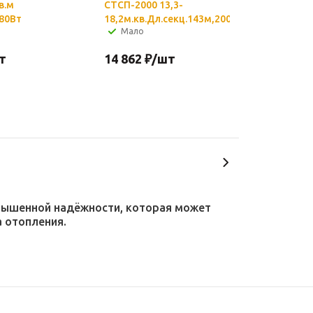
в.м
СТСП-2000 13,3-
,80Вт
18,2м.кв.Дл.секц.143м,2000Вт
Мало
т
14 862
₽
/шт
овышенной надёжности, которая может
а отопления.