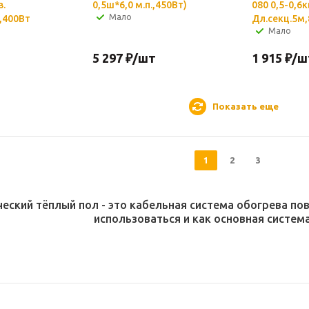
в.
0,5ш*6,0 м.п.,450Вт)
080 0,5-0,6к
Мало
,400Вт
Дл.секц.5м
Мало
5 297
₽
/шт
1 915
₽
/ш
Показать еще
1
2
3
еский тёплый пол - это кабельная система обогрева п
использоваться и как основная систем