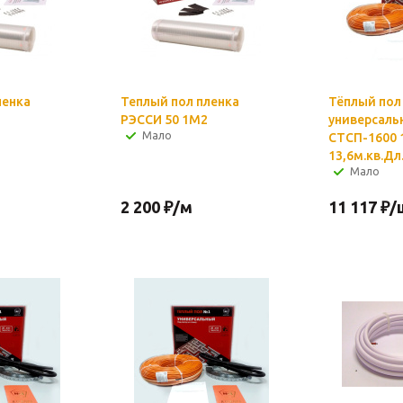
ленка
Теплый пол пленка
Тёплый пол
РЭССИ 50 1М2
универсаль
Мало
СТСП-1600 1
13,6м.кв.Дл
Мало
2 200
₽
/м
11 117
₽
/