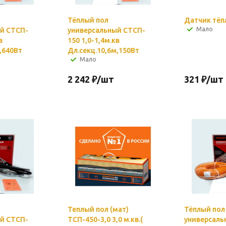
Тёплый пол
Датчик тёп
Мало
й СТСП-
универсальный СТСП-
в
150 1,0-1,4м.кв
,640Вт
Дл.секц.10,6м,150Вт
Мало
2 242
₽
/шт
321
₽
/шт
Теплый пол (мат)
Тёплый пол
й СТСП-
ТСП-450-3,0 3,0 м.кв.(
универсаль