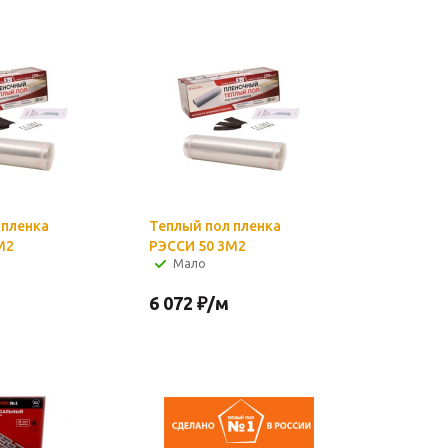
 пленка
Теплый пол пленка
М2
РЭССИ 50 3М2
Мало
6 072
₽
/м