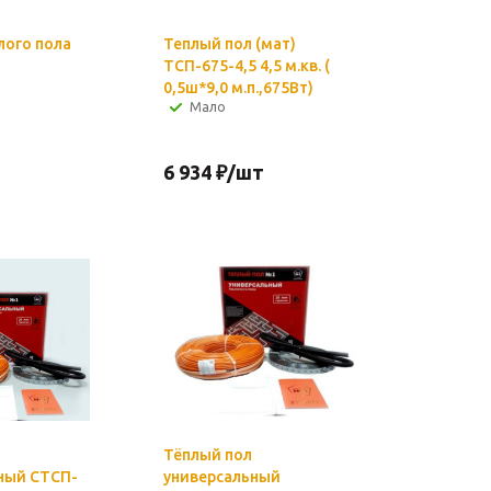
лого пола
Теплый пол (мат)
ТСП-675-4,5 4,5 м.кв. (
0,5ш*9,0 м.п.,675Вт)
Мало
6 934
₽
/шт
Тёплый пол
ный СТСП-
универсальный