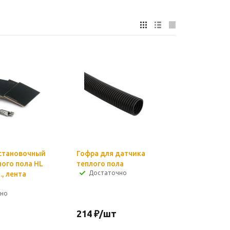
становочный
Гофра для датчика
ного пола HL
теплого пола
Достаточно
., лента
чно
214
₽
/шт