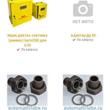
Ящик для газ. счетчика
Адаптер Ду 50
По запросу
(универ.) (м/о250) для
G10
По запросу