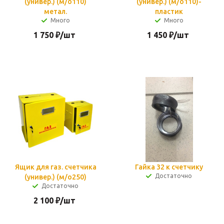
(универ.) (м/о110)
(универ.) (м/о110)-
метал.
пластик
Много
Много
1 750
₽
/шт
1 450
₽
/шт
Ящик для газ. счетчика
Гайка 32 к счетчику
Достаточно
(универ.) (м/о250)
Достаточно
2 100
₽
/шт